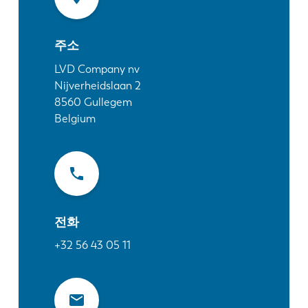
소식
LVD를발견하다
주소
고객 사례
이벤트
LVD Company nv
Nijverheidslaan 2
리소스 센터
8560
Gullegem
산업 및 솔루션
Belgium
직원 채용
문의
전화
+32 56 43 05 11