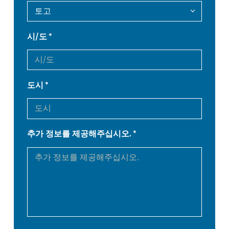
DE
IT
시/도
ES
PT-PT
도시
PL
SK
KO
CN
추가 정보를 제공해주십시오.