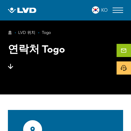
주
KO
요
콘
텐
이
츠
레이저 커팅 머신
홈
LVD 위치
Togo
로
동
프레스 브레이크
건
연락처 Togo
경
너
판넬 벤더
로
뛰
기
펀치 프레스
전단 기계
소프트웨어
고객 사례
LVD 정보