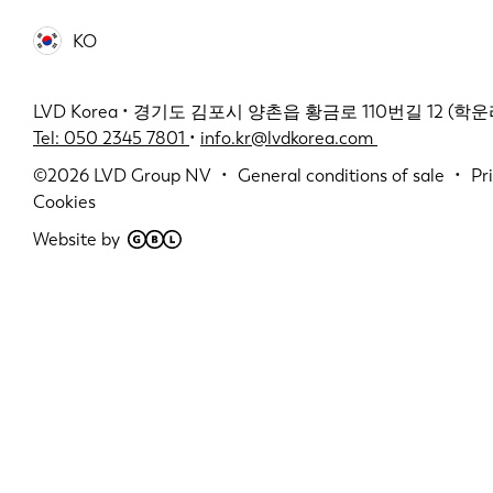
KO
LVD Korea • 경기도 김포시 양촌읍 황금로 110번길 12 (학운리 2
Tel: 050 2345 7801
•
info.kr@lvdkorea.com
©2026
LVD Group NV
General conditions of sale
Pr
Cookies
Website by