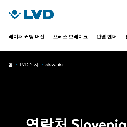
주
요
콘
텐
츠
레이저 커팅 머신
프레스 브레이크
판넬 벤더
로
건
너
이
홈
LVD 위치
Slovenia
뛰
기
동
경
로
연락처 Slovenia