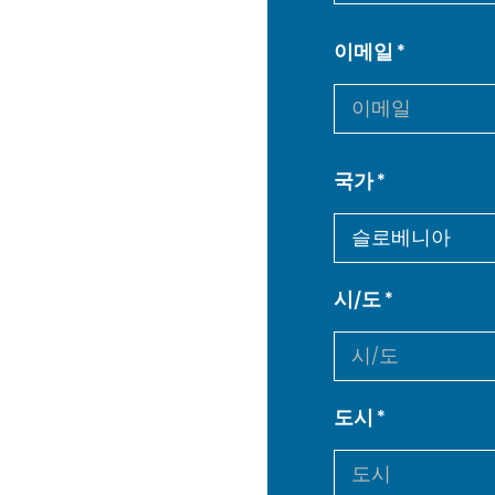
이메일
국가
시/도
도시