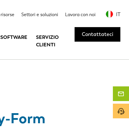
 di clienti
Contattateci o richiedete una dimostrazione
IT
risorse
Settori e soluzioni
Lavora con noi
Contattateci
SOFTWARE
SERVIZIO
CLIENTI
y-Form