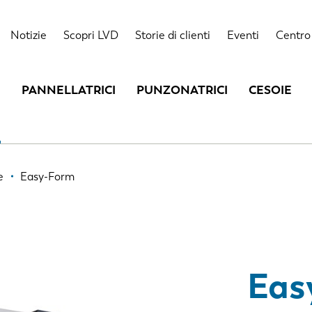
Punti forti
Dati tecnici
Opzioni
Storie
Notizie
Scopri LVD
Storie di clienti
Eventi
Centro 
PANNELLATRICI
PUNZONATRICI
CESOIE
e
Easy-Form
Eas