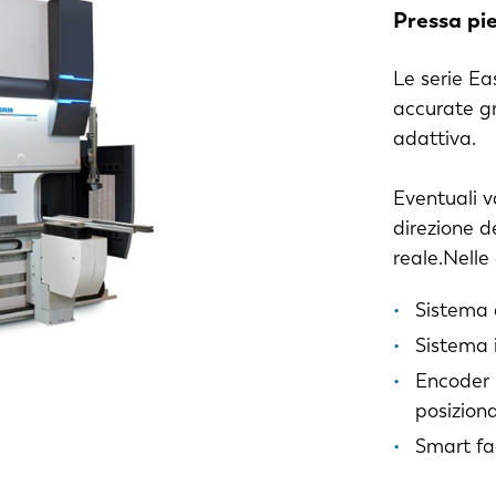
Pressa pie
Le serie Ea
accurate gr
adattiva.
Eventuali v
direzione d
reale.Nelle
Sistema 
Sistema i
Encoder l
posizion
Smart fa