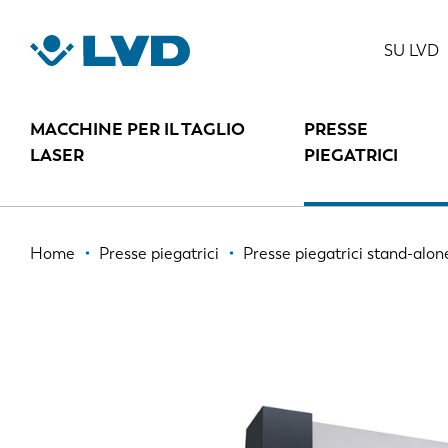
Salta
al
EASY-FORM
SU LVD
contenuto
principale
MACCHINE PER IL TAGLIO
PRESSE
LASER
PIEGATRICI
Briciole
Home
Presse piegatrici
Presse piegatrici stand-alon
di
pane