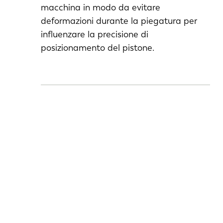
macchina in modo da evitare
IT
ES
deformazioni durante la piegatura per
influenzare la precisione di
SK
KO
posizionamento del pistone.