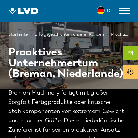
Direkt
DE
zum
Inhalt
Pfadnavigation
LASERSCHNEIDANLAGEN
Startseite
Erfolgsgeschichten unserer Kunden
Proaktives Unternehmertum (Breman, Niederlande)
ABKANTPRESSEN
Proaktives
Unternehmertum
SCHWENKBIEGEZENTRUM
(Breman, Niederlande)
STANZPRESSEN
TAFELSCHEREN
Breman Machinery fertigt mit großer
SOFTWARE
Sorgfalt Fertigprodukte oder kritische
Stahlkomponenten von extremem Gewicht
KUNDENDIENST
und enormer Größe. Dieser niederländische
Über LVD
Zulieferer ist für seinen proaktiven Ansatz