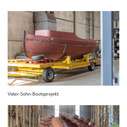
EN
NL
FR
EN-US
DE
IT
ES
PT-PT
Vater-Sohn-Bootsprojekt
PL
SK