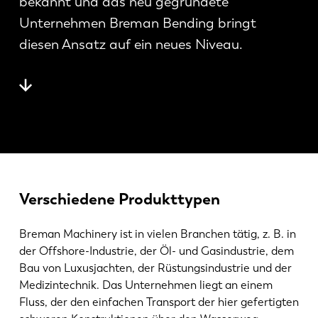
bekannt und das neu gegründete
News
Unternehmen Breman Bending bringt
LVD entdecken
diesen Ansatz auf ein neues Niveau.
Erfolgsgeschichten
Events
Ressourcencenter
Branchen & Lösungen
Karriere
Kontakt
Verschiedene Produkttypen
Breman Machinery ist in vielen Branchen tätig, z. B. in
der Offshore-Industrie, der Öl- und Gasindustrie, dem
Bau von Luxusjachten, der Rüstungsindustrie und der
Medizintechnik. Das Unternehmen liegt an einem
Fluss, der den einfachen Transport der hier gefertigten