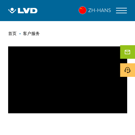
跳
ZH-HANS
转
到
主
面
要
激光切割机
首页
客户服务
内
包
折弯机
容
屑
折弯中心
冲床
剪板机
软件
客户服务
关于 LVD