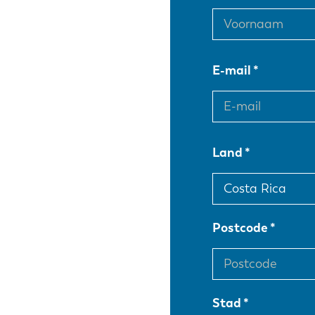
E-mail
Land
Postcode
Stad