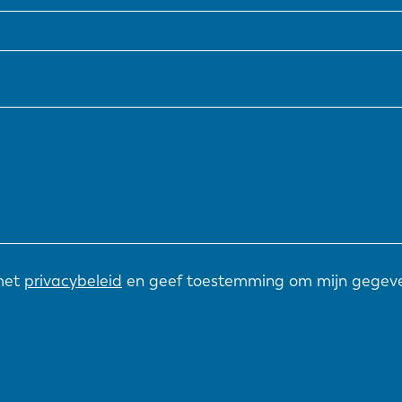
NL
FR
IT
ES
SK
KO
met
privacybeleid
en geef toestemming om mijn gegeve