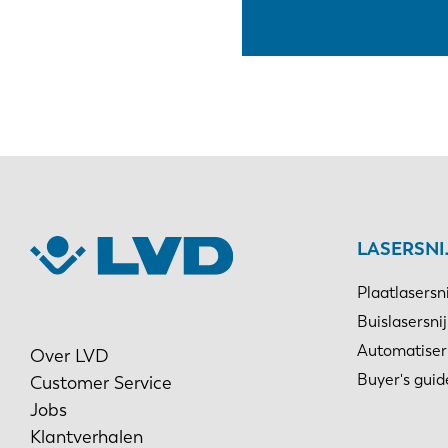
LASERSN
Plaatlasersn
Buislasersni
Automatiser
Over LVD
Buyer's guid
Customer Service
Jobs
Klantverhalen