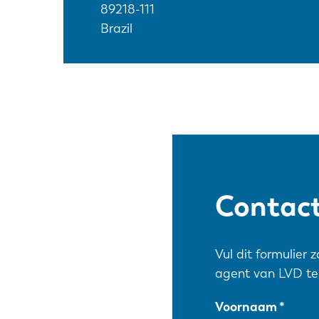
89218-111
Brazil
Contact
Vul dit formulier 
agent van LVD te
Voornaam