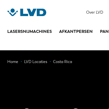
Overslaan
en
Over LVD
naar
de
inhoud
LASERSNIJMACHINES
AFKANTPERSEN
PAN
gaan
Kruimelpad
Home
LVD Locaties
Costa Rica