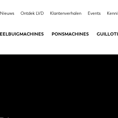
Nieuws
Ontdek LVD
Klantenverhalen
Events
Kenni
EELBUIGMACHINES
PONSMACHINES
GUILLOT