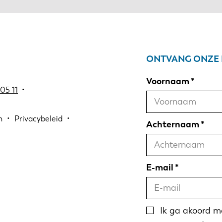
ONTVANG ONZE 
Voornaam
05 11
•
n
Privacybeleid
Achternaam
E-mail
Ik ga akoord 