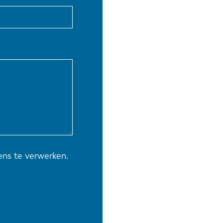
EN-US
PT-PT
CN
ns te verwerken.