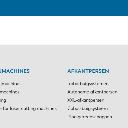
IJMACHINES
AFKANTPERSEN
ijmachines
Robotbuigsystemen
jmachines
Autonome afkantpersen
ing
XXL-afkantpersen
e for laser cutting machines
Cobot-buigsysteem
Plooigereedschappen