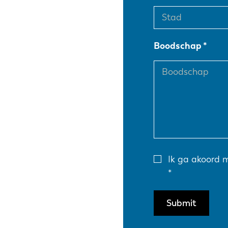
EN
Boodschap
DE
PL
Ik ga akoord 
Submit