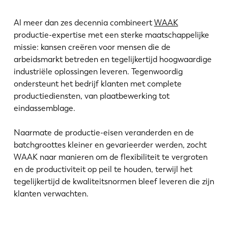
Nieuws
Ontdek LVD
Al meer dan zes decennia combineert
WAAK
Klantenverhalen
productie-expertise met een sterke maatschappelijke
missie: kansen creëren voor mensen die de
Events
arbeidsmarkt betreden en tegelijkertijd hoogwaardige
Kenniscentrum
industriële oplossingen leveren. Tegenwoordig
Sectoren en oplossingen
ondersteunt het bedrijf klanten met complete
productiediensten, van plaatbewerking tot
Jobs
eindassemblage.
Contacteer ons
Naarmate de productie-eisen veranderden en de
batchgroottes kleiner en gevarieerder werden, zocht
WAAK naar manieren om de flexibiliteit te vergroten
en de productiviteit op peil te houden, terwijl het
tegelijkertijd de kwaliteitsnormen bleef leveren die zijn
klanten verwachten.