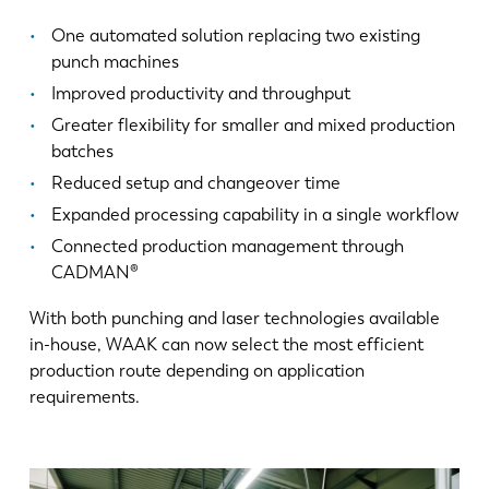
One automated solution replacing two existing
FR
EN-US
punch machines
Improved productivity and throughput
DE
IT
Greater flexibility for smaller and mixed production
batches
Reduced setup and changeover time
ES
PT-PT
Expanded processing capability in a single workflow
Connected production management through
PL
SK
CADMAN®
With both punching and laser technologies available
KO
CN
in-house, WAAK can now select the most efficient
production route depending on application
requirements.