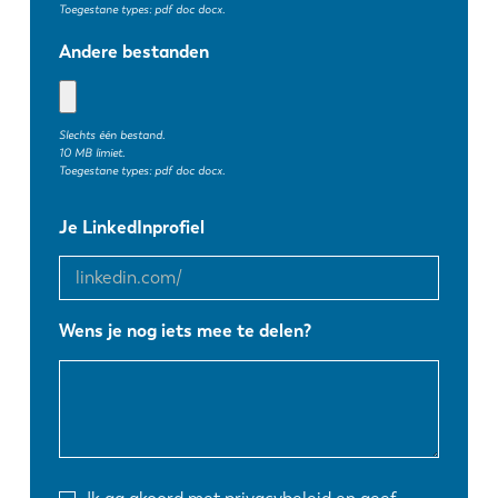
Toegestane types: pdf doc docx.
Andere bestanden
DE
IT
ES
PT-PT
Slechts één bestand.
10 MB limiet.
Toegestane types: pdf doc docx.
PL
SK
Je
Je LinkedInprofiel
LinkedInprofiel
KO
CN
Wens je nog iets mee te delen?