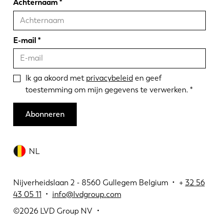
Achternaam
E-mail
Ik ga akoord met
privacybeleid
en geef
toestemming om mijn gegevens te verwerken.
Abonneren
NL
Nijverheidslaan 2 - 8560 Gullegem Belgium • +
32 56
43 05 11
•
info@lvdgroup.com
©2026
LVD Group NV