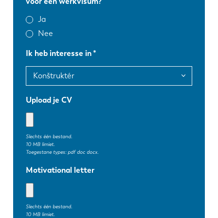
voor een werkvisum?
Ja
Nee
Ik heb interesse in
Upload je CV
Slechts één bestand.
10 MB limiet.
Toegestane types: pdf doc docx.
Motivational letter
EN
NL
Slechts één bestand.
FR
EN-US
10 MB limiet.