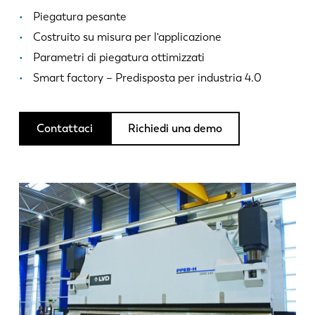
Notizie
Piegatura pesante
Scopri LVD
Costruito su misura per l'applicazione
Storie di clienti
Parametri di piegatura ottimizzati
Eventi
Smart factory – Predisposta per industria 4.0
Centro risorse
Settori e soluzioni
Contattaci
Richiedi una demo
Lavora con noi
Contattateci