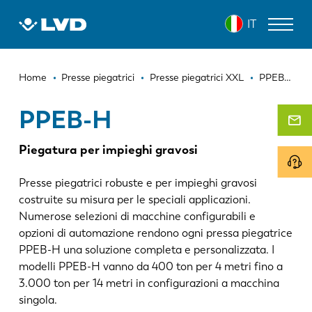
Salta
PPEB-H
IT
al
contenuto
principale
Briciole
MACCHINE PER IL TAGLIO LASER
Home
Presse piegatrici
Presse piegatrici XXL
PPEB-H
di
PRESSE PIEGATRICI
PPEB-H
pane
PANNELLATRICI
Piegatura per impieghi gravosi
PUNZONATRICI
Presse piegatrici robuste e per impieghi gravosi
CESOIE
costruite su misura per le speciali applicazioni.
Numerose selezioni di macchine configurabili e
SOFTWARE
opzioni di automazione rendono ogni pressa piegatrice
PPEB-H una soluzione completa e personalizzata. I
SERVIZIO CLIENTI
modelli PPEB-H vanno da 400 ton per 4 metri fino a
3.000 ton per 14 metri in configurazioni a macchina
SU LVD
singola.