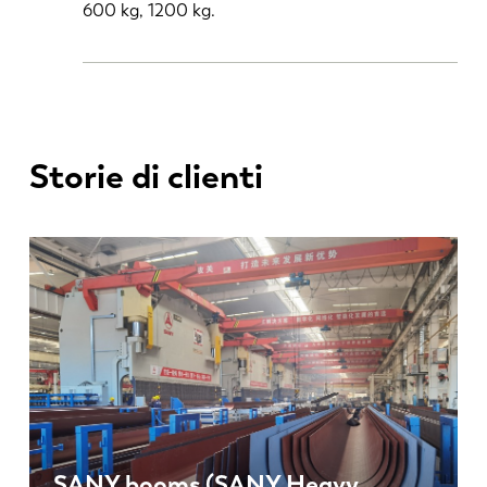
600 kg, 1200 kg.
PL
SK
KO
CN
Storie di clienti
SANY booms (SANY Heavy