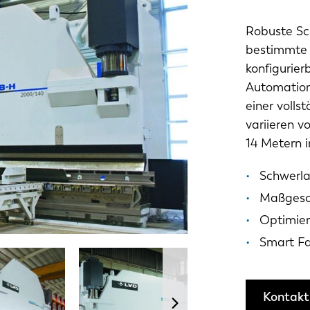
Robuste Sc
bestimmte 
konfigurier
Automation
einer voll
variieren 
14 Metern 
Schwerla
Maßgesc
Optimie
Smart Fa
Kontakti