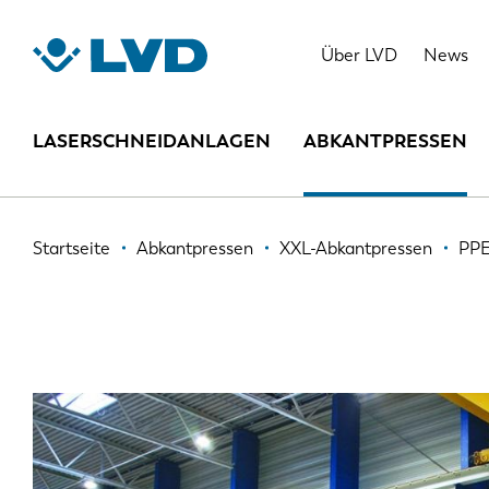
Direkt
zum
PPEB-H
Highlights
Tec
Über LVD
News
Inhalt
LASERSCHNEIDANLAGEN
ABKANTPRESSEN
Pfadnavigation
Startseite
Abkantpressen
XXL-Abkantpressen
PP