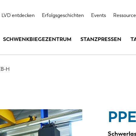
hnische Spezifikationen
Optionen
Erfolgsgeschichten
LVD entdecken
Erfolgsgeschichten
Events
Ressource
SCHWENKBIEGEZENTRUM
STANZPRESSEN
T
EB-H
PP
Schwerla