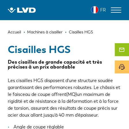
Aller
CISAILLES HGS
FR
au
contenu
principal
Fil
MACHINES DE DÉCOUPE LASER
Accueil
Machines à cisailler
Cisailles HGS
d'Ariane
PRESSES PLIEUSES
Cisailles HGS
PANNEAUTEUSES
Des cisailles de grande capacité et très
précises à un prix abordable
POINÇONNEUSES
Les cisailles HGS disposent d'une structure soudée
MACHINES À CISAILLER
garantissant des performances robustes. Le châssis et
LOGICIELS
le faisceau de coupe offrent{MQ}un maximum de
rigidité et de résistance à la déformation et à la force
SERVICE CLIENT
de torsion, assurant des résultats de coupe précis sur
acier doux allant jusqu'à 40 mm d'épaisseur.
À propos de LVD
Angle de coupe réglable