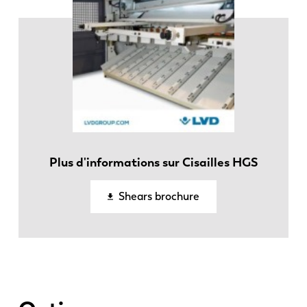
Plus d'informations sur Cisailles HGS
EN
NL
Shears brochure
FR
EN-US
DE
IT
ES
PT-PT