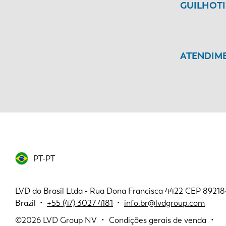
GUILHOT
ATENDIME
PT-PT
LVD do Brasil Ltda - Rua Dona Francisca 4422 CEP 89218-11
Brazil •
+55 (47) 3027 4181
•
info.br@lvdgroup.com
©2026
LVD Group NV
Condições gerais de venda