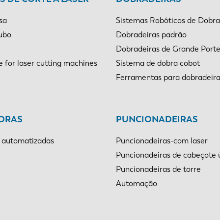
sa
Sistemas Robóticos de Dobr
tubo
Dobradeiras padrão
Dobradeiras de Grande Port
e for laser cutting machines
Sistema de dobra cobot
NL
FR
Ferramentas para dobradeir
IT
ES
ORAS
PUNCIONADEIRAS
SK
KO
 automatizadas
Puncionadeiras-com laser
Puncionadeiras de cabeçote 
Puncionadeiras de torre
Automação