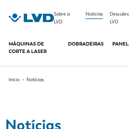
Passar
para
Sobre a
Notícias
Descubra
o
LVD
LVD
conteúdo
principal
MÁQUINAS DE
DOBRADEIRAS
PANE
CORTE A LASER
Navegação
Início
Notícias
estrutural
Notícias