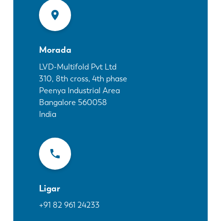
Notícias
Descubra a LVD
Experiências dos clientes
Eventos
Morada
Centro de Recursos
LVD-Multifold Pvt Ltd
310, 8th cross, 4th phase
Indústrias & soluções
Peenya Industrial Area
Carreiras
Bangalore
560058
India
Contacte-nos
Ligar
+91 82 961 24233