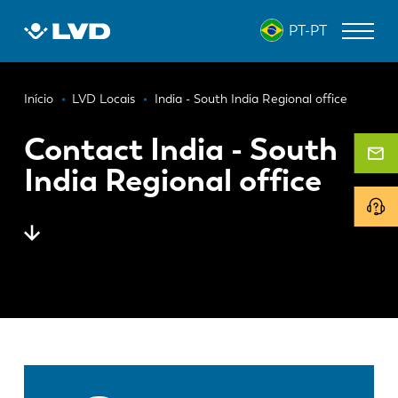
Passar
PT-PT
para
o
conteúdo
Navegação
principal
MÁQUINAS DE CORTE A LASER
Início
LVD Locais
India - South India Regional office
estrutural
DOBRADEIRAS
Contact India - South
India Regional office
PANELADORAS
PUNCIONADEIRAS
GUILHOTINAS
SOFTWARE
ATENDIMENTO AO CLIENTE
Sobre a LVD