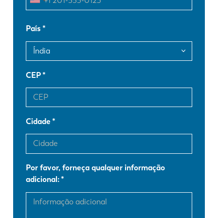
FR
EN-US
País
DE
IT
CEP
ES
PT-PT
Cidade
PL
SK
KO
CN
Por favor, forneça qualquer informação
adicional: