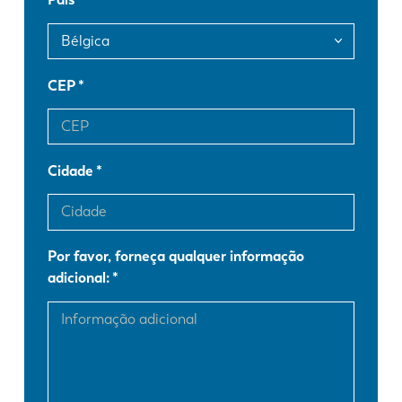
FR
EN-US
DE
IT
CEP
ES
PT-PT
Cidade
PL
SK
Por favor, forneça qualquer informação
KO
CN
adicional: