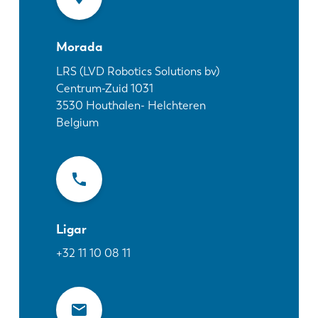
Notícias
Descubra a LVD
Morada
Experiências dos clientes
Eventos
LRS (LVD Robotics Solutions bv)
Centrum-Zuid 1031
Centro de Recursos
3530
Houthalen- Helchteren
Indústrias & soluções
Belgium
Carreiras
Contacte-nos
Ligar
+32 11 10 08 11