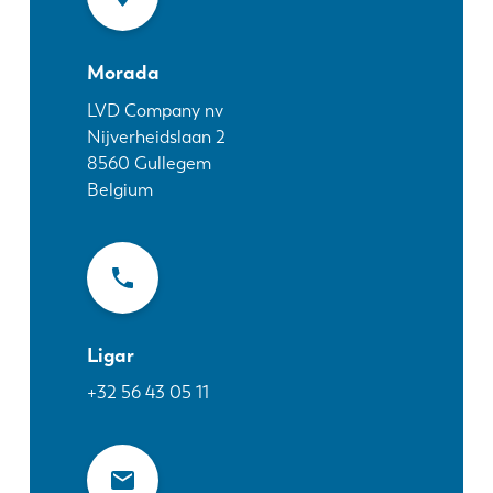
Notícias
Descubra a LVD
Morada
Experiências dos clientes
Eventos
LVD Company nv
Nijverheidslaan 2
Centro de Recursos
8560
Gullegem
Indústrias & soluções
Belgium
Carreiras
Contacte-nos
Ligar
+32 56 43 05 11