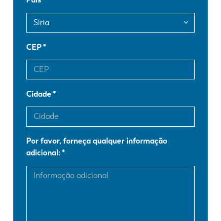
FR
EN-US
DE
IT
CEP
ES
PT-PT
Cidade
PL
SK
Por favor, forneça qualquer informação
KO
CN
adicional: