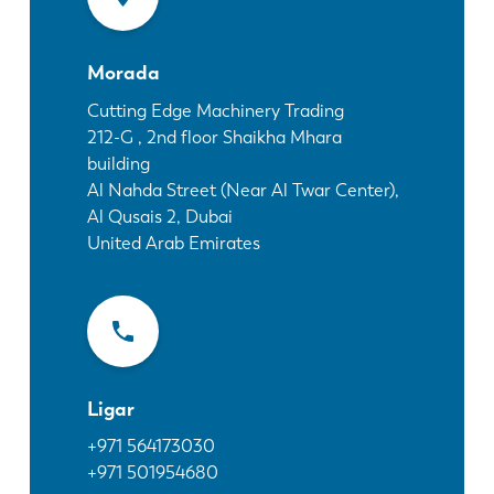
Notícias
Descubra a LVD
Morada
Experiências dos clientes
Eventos
Cutting Edge Machinery Trading
212-G , 2nd floor Shaikha Mhara
Centro de Recursos
building
Indústrias & soluções
Al Nahda Street (Near Al Twar Center),
Carreiras
Al Qusais 2, Dubai
United Arab Emirates
Contacte-nos
Ligar
+971 564173030
+971 501954680