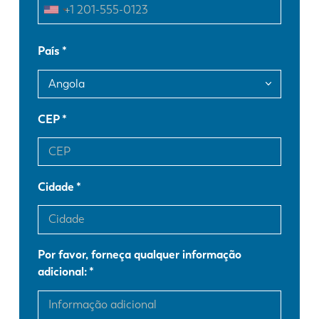
FR
EN-US
País
DE
IT
CEP
ES
PT-PT
PL
SK
Cidade
KO
CN
Por favor, forneça qualquer informação
adicional: