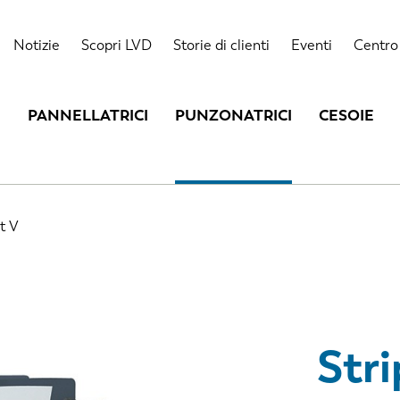
Punti forti
Dati tecnici
Notizie
Scopri LVD
Storie di clienti
Eventi
Centro 
PANNELLATRICI
PUNZONATRICI
CESOIE
it V
Stri