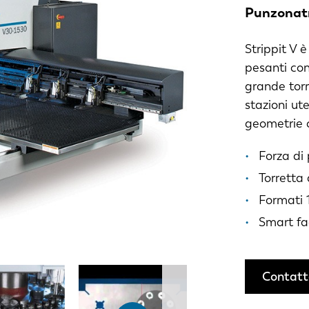
Punzonatr
Strippit V 
pesanti con
grande torr
stazioni ute
geometrie 
Forza di
Torretta 
Formati 
Smart fa
Contatt