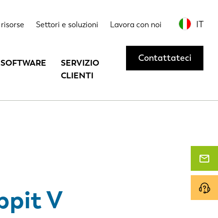
Opzioni
Contattateci o richiedete una dimostrazione
IT
risorse
Settori e soluzioni
Lavora con noi
Contattateci
SOFTWARE
SERVIZIO
CLIENTI
ppit V