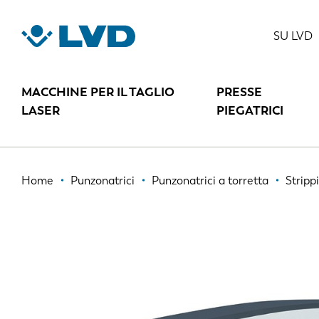
Salta
al
STRIPPIT V
SU LVD
contenuto
principale
MACCHINE PER IL TAGLIO
PRESSE
LASER
PIEGATRICI
Briciole
Home
Punzonatrici
Punzonatrici a torretta
Stripp
di
pane