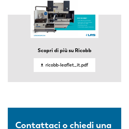
DE
IT
ES
PT-PT
PL
SK
Scopri di più su Ricobb
KO
CN
ricobb-leaflet_it.pdf
Contattaci o chiedi una