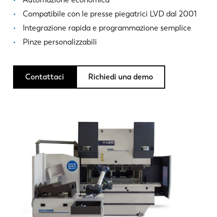
Notizie
Compatibile con le presse piegatrici LVD dal 2001
Scopri LVD
Integrazione rapida e programmazione semplice
Storie di clienti
Pinze personalizzabili
Eventi
Centro risorse
Contattaci
Richiedi una demo
Settori e soluzioni
Lavora con noi
Contattateci