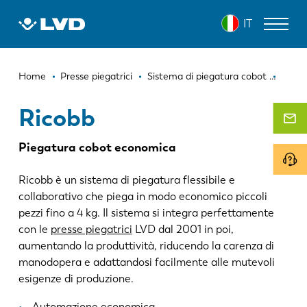
Salta
RICOBB
IT
al
contenuto
principale
Briciole
MACCHINE PER IL TAGLIO LASER
Home
Presse piegatrici
Sistema di piegatura cobot
Ricob
di
PRESSE PIEGATRICI
Ricobb
pane
PANNELLATRICI
Piegatura cobot economica
PUNZONATRICI
Ricobb è un sistema di piegatura flessibile e
CESOIE
collaborativo che piega in modo economico piccoli
pezzi fino a 4 kg. Il sistema si integra perfettamente
SOFTWARE
con le
presse piegatrici
LVD dal 2001 in poi,
aumentando la produttività, riducendo la carenza di
SERVIZIO CLIENTI
manodopera e adattandosi facilmente alle mutevoli
esigenze di produzione.
SU LVD
Automazione economica