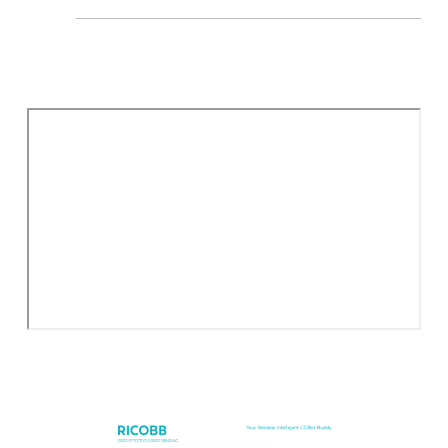
EN
NL
FR
EN-US