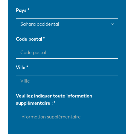
Pays
FR
EN-US
DE
IT
Code postal
ES
PT-PT
Ville
PL
SK
KO
CN
Veuillez indiquer toute information
supplémentaire :