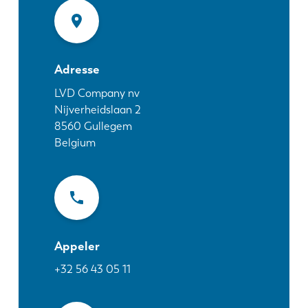
Actualités
Découvrez LVD
Témoignages
Événements
Adresse
Centre des ressources
LVD Company nv
Nijverheidslaan 2
Secteurs et solutions
8560
Gullegem
Carrières
Belgium
Contactez nous
Appeler
+32 56 43 05 11