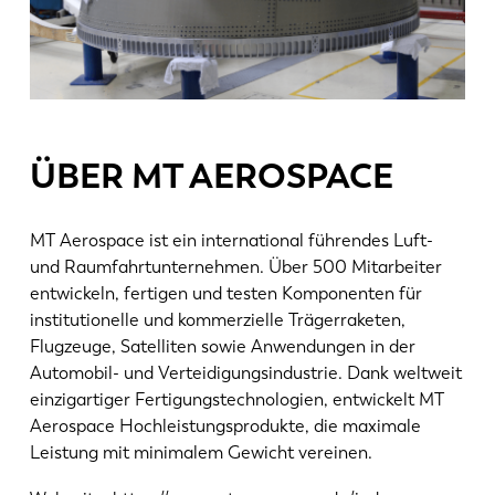
ÜBER MT AEROSPACE
EN
NL
MT Aerospace ist ein international führendes Luft-
und Raumfahrtunternehmen. Über 500 Mitarbeiter
FR
EN-US
entwickeln, fertigen und testen Komponenten für
institutionelle und kommerzielle Trägerraketen,
DE
IT
Flugzeuge, Satelliten sowie Anwendungen in der
Automobil- und Verteidigungsindustrie. Dank weltweit
einzigartiger Fertigungstechnologien, entwickelt MT
ES
PT-PT
Aerospace Hochleistungsprodukte, die maximale
Leistung mit minimalem Gewicht vereinen.
PL
SK