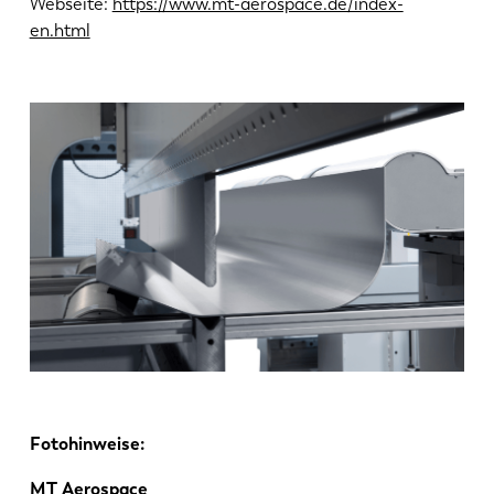
Webseite:
https://www.mt-aerospace.de/index-
en.html
KO
CN
Fotohinweise:
MT Aerospace