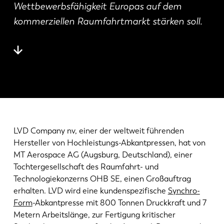
News
Wettbewerbsfähigkeit Europas auf dem
LVD entdecken
kommerziellen Raumfahrtmarkt stärken soll.
Erfolgsgeschichten
Events
Ressourcencenter
Branchen & Lösungen
Karriere
Kontakt
LVD Company nv, einer der weltweit führenden
Hersteller von Hochleistungs-Abkantpressen, hat von
MT Aerospace AG (Augsburg, Deutschland), einer
Tochtergesellschaft des Raumfahrt- und
Technologiekonzerns OHB SE, einen Großauftrag
erhalten. LVD wird eine kundenspezifische
Synchro-
Form
-Abkantpresse mit 800 Tonnen Druckkraft und 7
Metern Arbeitslänge, zur Fertigung kritischer