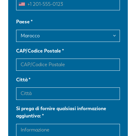
FR
EN-US
Paese
DE
IT
CAP/Codice Postale
ES
PT-PT
PL
SK
Città
KO
CN
Si prega di fornire qualsiasi informazione
aggiuntiva: