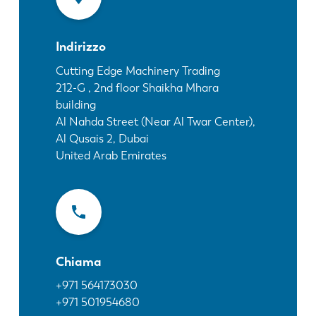
Notizie
Scopri LVD
Indirizzo
Storie di clienti
Eventi
Cutting Edge Machinery Trading
212-G , 2nd floor Shaikha Mhara
Centro risorse
building
Settori e soluzioni
Al Nahda Street (Near Al Twar Center),
Lavora con noi
Al Qusais 2, Dubai
United Arab Emirates
Contattateci
Chiama
+971 564173030
+971 501954680