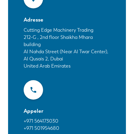
Actualités
Découvrez LVD
Adresse
Témoignages
Événements
Cutting Edge Machinery Trading
212-G , 2nd floor Shaikha Mhara
Centre des ressources
building
Secteurs et solutions
Al Nahda Street (Near Al Twar Center),
Carrières
Al Qusais 2, Dubai
United Arab Emirates
Contactez nous
Appeler
+971 564173030
+971 501954680