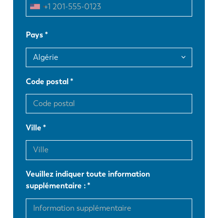
FR
EN-US
Pays
DE
IT
Code postal
ES
PT-PT
PL
SK
Ville
KO
CN
Veuillez indiquer toute information
supplémentaire :