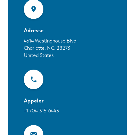
Actualités
Découvrez LVD
Témoignages
Événements
Adresse
Centre des ressources
4514 Westinghouse Blvd
Charlotte, NC
,
28273
Secteurs et solutions
United States
Carrières
Contactez nous
Appeler
+1 704-315-6443