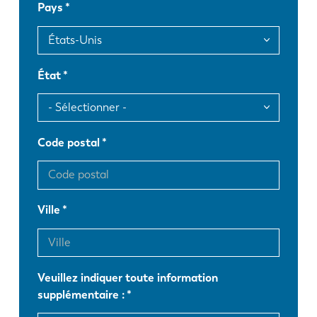
Pays
EN
NL
FR
EN-US
État
DE
IT
Code postal
ES
PT-PT
PL
SK
Ville
KO
CN
Veuillez indiquer toute information
supplémentaire :