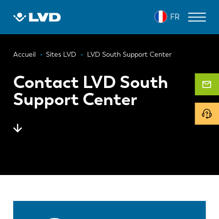
Aller
FR
au
contenu
principal
Fil
MACHINES DE DÉCOUPE LASER
Accueil
Sites LVD
LVD South Support Center
d'Ariane
PRESSES PLIEUSES
Contact LVD South
Support Center
PANNEAUTEUSES
POINÇONNEUSES
MACHINES À CISAILLER
LOGICIELS
SERVICE CLIENT
À propos de LVD