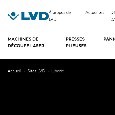
Aller
au
À propos de
Actualités
Dé
contenu
LVD
L
principal
MACHINES DE
PRESSES
PAN
DÉCOUPE LASER
PLIEUSES
Fil
Accueil
Sites LVD
Liberia
d'Ariane