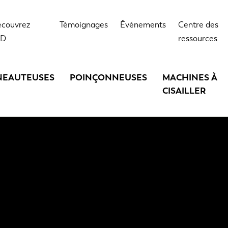
couvrez
Témoignages
Événements
Centre des
VD
ressources
NEAUTEUSES
POINÇONNEUSES
MACHINES À
CISAILLER