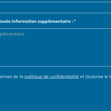
NL
FR
 toute information supplémentaire :
IT
ES
SK
KO
termes de la
politique de confidentialité
et j'autorise le