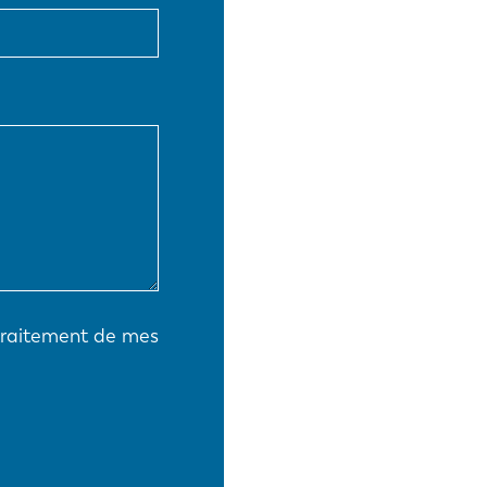
EN-US
PT-PT
CN
 traitement de mes