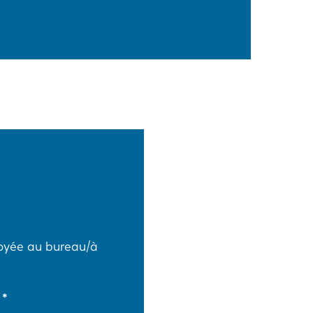
voyée au bureau/à
e