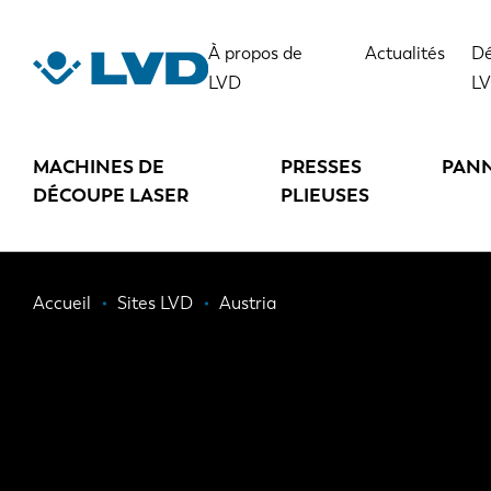
Aller
au
À propos de
Actualités
Dé
contenu
LVD
L
principal
MACHINES DE
PRESSES
PAN
DÉCOUPE LASER
PLIEUSES
Fil
Accueil
Sites LVD
Austria
d'Ariane