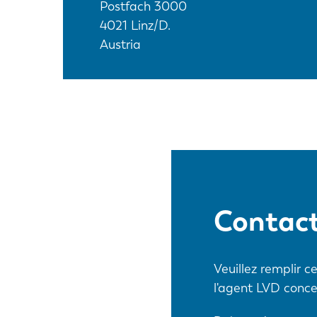
Postfach 3000
4021
Linz/D.
Austria
Contac
Veuillez remplir 
l'agent LVD conce