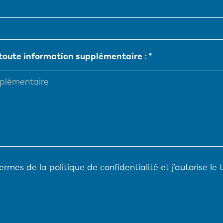
NL
FR
 toute information supplémentaire :
IT
ES
SK
KO
termes de la
politique de confidentialité
et j'autorise le