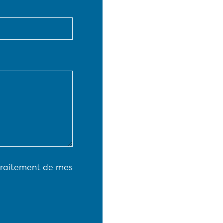
EN-US
PT-PT
CN
 traitement de mes