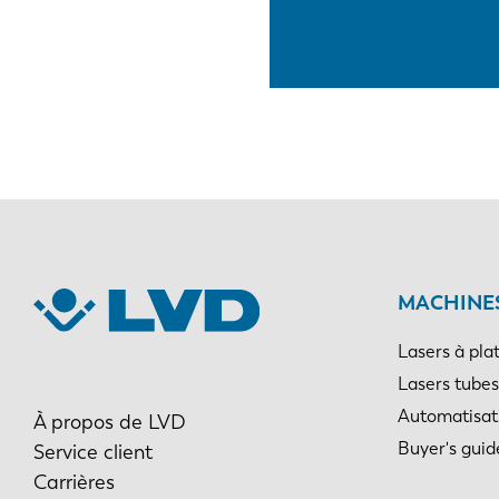
MACHINES
Lasers à pla
Lasers tubes
Automatisat
À propos de LVD
Buyer's guid
Service client
Carrières