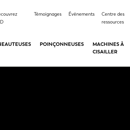
couvrez
Témoignages
Événements
Centre des
VD
ressources
NEAUTEUSES
POINÇONNEUSES
MACHINES À
CISAILLER