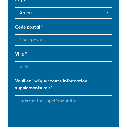
FR
EN-US
DE
IT
Code postal
ES
PT-PT
Ville
PL
SK
Veuillez indiquer toute information
KO
CN
supplémentaire :