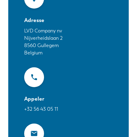
Actualités
Découvrez LVD
Adresse
Témoignages
Événements
LVD Company nv
Nijverheidslaan 2
Centre des ressources
8560
Gullegem
Secteurs et solutions
Belgium
Carrières
Contactez nous
Appeler
+32 56 43 05 11